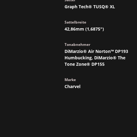
Graph Tech® TUSQ® XL
Sattelbreite
42,86mm (1,6875")
Tonabnehmer
DiMarzio® Air Norton™ DP193
Humbucking, DiMarzio® The
Tone Zone® DP155
Marke
Charvel