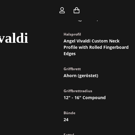
Hals
Ahorn (geröstet)
valdi
Halsprofil
Angel Vivaldi Custom Neck
Profile with Rolled Fingerboard
Edges
Griffbrett
Ahorn (geröstet)
Griffbrettradius
12" - 16" Compound
Bünde
24
Sattel