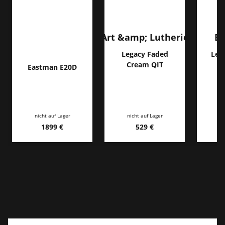
Art &amp; Lutherie
Br
Legacy Faded
Leg
Cream QIT
Eastman E20D
ni
nicht auf Lager
nicht auf Lager
1899 €
529 €