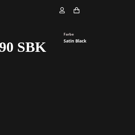
Marke
Guild
Farbe
Satin Black
t 90 SBK