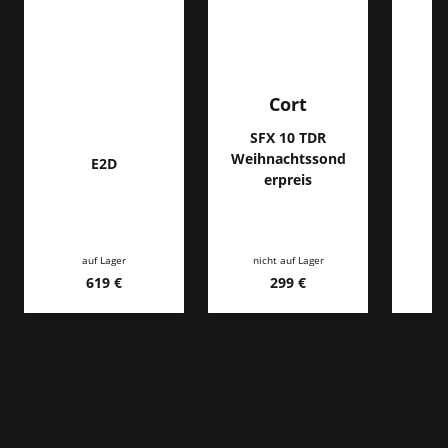
Cort
SFX 10 TDR
Weihnachtssond
E2D
erpreis
auf Lager
nicht auf Lager
ni
619 €
299 €