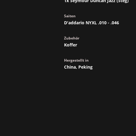
1x Seymour Duncan Jazz (Steg)
Saiten
D'addario NYXL .010 - .046
Zubehör
Koffer
Hergestellt in
China, Peking