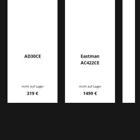
AD30CE
Eastman
M
AC422CE
nicht auf Lager
nicht auf Lager
ni
319 €
1499 €