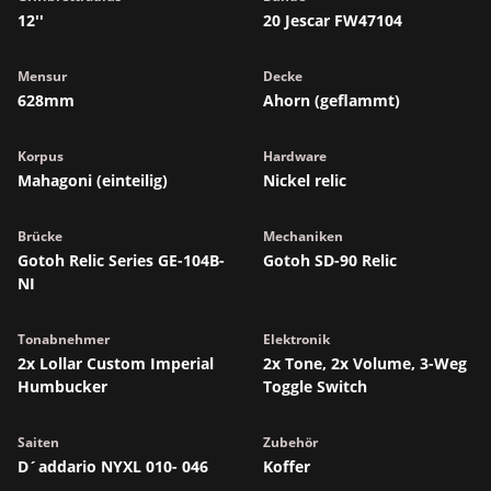
12''
20 Jescar FW47104
Mensur
Decke
628mm
Ahorn (geflammt)
Korpus
Hardware
Mahagoni (einteilig)
Nickel relic
Brücke
Mechaniken
Gotoh Relic Series GE-104B-
Gotoh SD-90 Relic
NI
Tonabnehmer
Elektronik
2x Lollar Custom Imperial
2x Tone, 2x Volume, 3-Weg
Humbucker
Toggle Switch
Saiten
Zubehör
D´addario NYXL 010- 046
Koffer