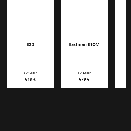
E2D
Eastman E1OM
auf Lager
auf Lager
619 €
679 €