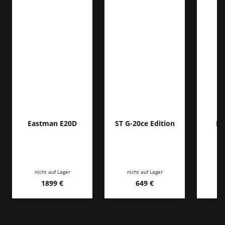
Eastman E20D
ST G-20ce Edition
PC
nicht auf Lager
nicht auf Lager
1899 €
649 €