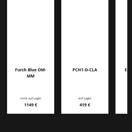
Furch Blue OM-
PCH1-D-CLA
Eas
MM
nicht auf Lager
auf Lager
ni
1149 €
419 €