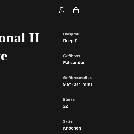
Hals
Ahorn
onal II
Halsprofil
Deep C
e
Griffbrett
Palisander
Griffbrettradius
9.5" (241 mm)
Bünde
22
Sattel
Knochen