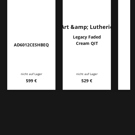
Art &amp; Lutherie
Legacy Faded
Cream QIT
AD6012CESHBEQ
nicht auf Lager
nicht auf Lager
ni
599 €
529 €