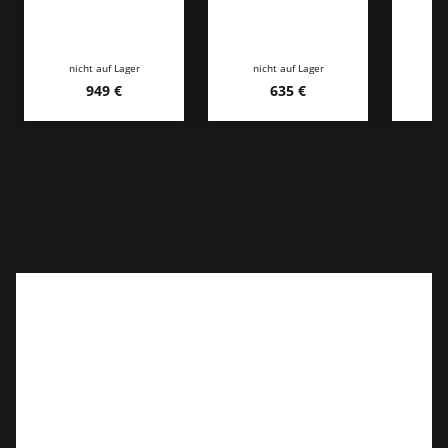
Ma
nicht auf Lager
nicht auf Lager
ni
949 €
635 €