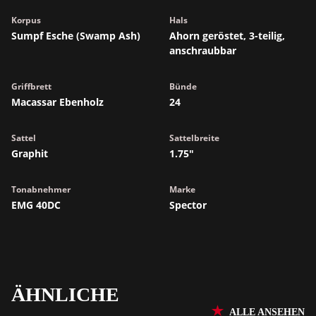
Korpus
Hals
Sumpf Esche (Swamp Ash)
Ahorn geröstet, 3-teilig,
anschraubbar
Griffbrett
Bünde
Macassar Ebenholz
24
Sattel
Sattelbreite
Graphit
1.75"
Tonabnehmer
Marke
EMG 40DC
Spector
ÄHNLICHE
ALLE ANSEHEN