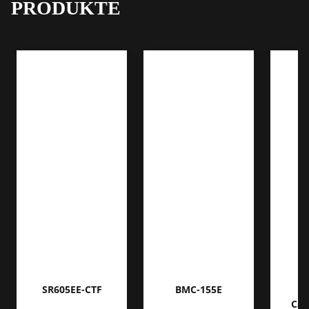
PRODUKTE
SR605EE-CTF
BMC-155E
S
Cali