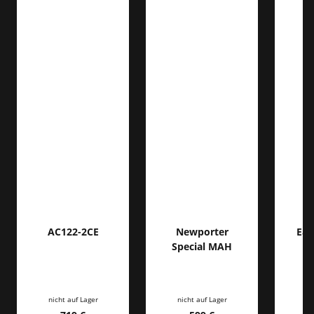
AC122-2CE
Newporter
Eas
Special MAH
nicht auf Lager
nicht auf Lager
ni