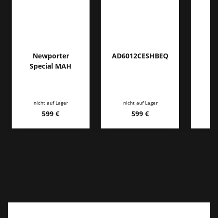
Newporter
AD6012CESHBEQ
Special MAH
nicht auf Lager
nicht auf Lager
ni
599 €
599 €