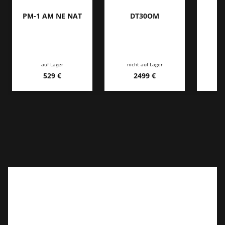
PM-1 AM NE NAT
DT30OM
A
auf Lager
nicht auf Lager
ni
529 €
2499 €