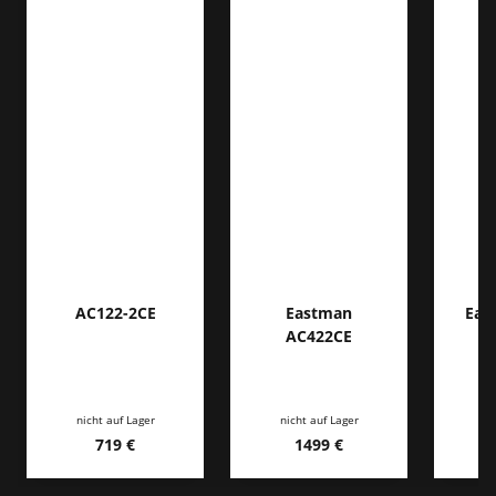
AC122-2CE
Eastman
Eas
AC422CE
nicht auf Lager
nicht auf Lager
719 €
1499 €