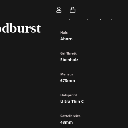
Korpus
Sumpf Esche (Swamp Ash)
odburst
Hals
Ahorn
Griffbrett
Ebenholz
Mensur
673mm
Halsprofil
Ultra Thin C
Sattelbreite
48mm