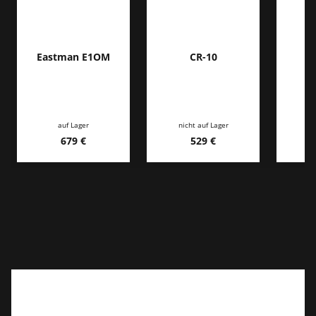
Eastman E1OM
CR-10
auf Lager
nicht auf Lager
ni
679 €
529 €